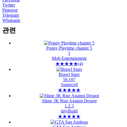
Twitter
Pinterest
Telegram
Whatsapp
관련
Poppy Playtime chapter 5
1
Mob Entertainment
★
★
★
★
★
(4)
Brawl Stars
59.197
Supercell
★
★
★
★
★
Slime 3K Rise Against Despot
1.2.3
tinyBuild
★
★
★
★
★