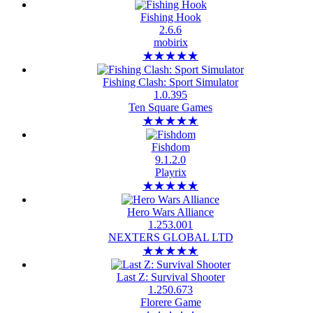
Fishing Hook
2.6.6
mobirix
★
★
★
★
★
Fishing Clash: Sport Simulator
1.0.395
Ten Square Games
★
★
★
★
★
Fishdom
9.1.2.0
Playrix
★
★
★
★
★
Hero Wars Alliance
1.253.001
NEXTERS GLOBAL LTD
★
★
★
★
★
Last Z: Survival Shooter
1.250.673
Florere Game