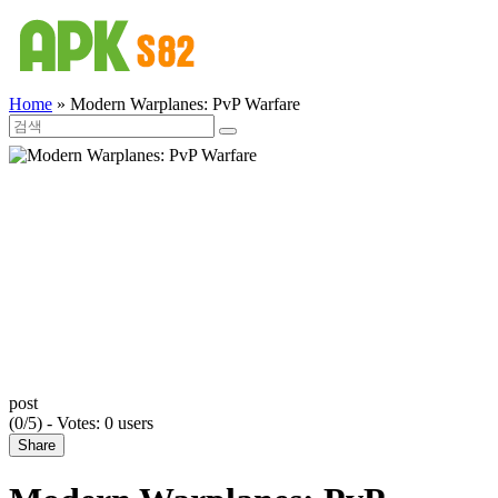
Home
»
Modern Warplanes: PvP Warfare
post
(0/5) - Votes: 0 users
Share