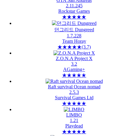
GTA San Andreas
2.11.245
Rockstar Games
★
★
★
★
★
던그리드 Dungreed
1.7.228
Team Horay
★
★
★
★
★
(3.7)
Z.O.N.A Project X
3.2
AGaming+
★
★
★
★
★
Raft survival Ocean nomad
2.5.3
Survival Games Ltd
★
★
★
★
★
LIMBO
1.21
Playdead
★
★
★
★
★