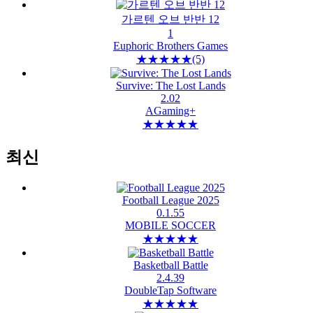
가르텐 오브 반반 12
1
Euphoric Brothers Games
★
★
★
★
★
(5)
Survive: The Lost Lands
2.02
AGaming+
★
★
★
★
★
최신
Football League 2025
0.1.55
MOBILE SOCCER
★
★
★
★
★
Basketball Battle
2.4.39
DoubleTap Software
★
★
★
★
★