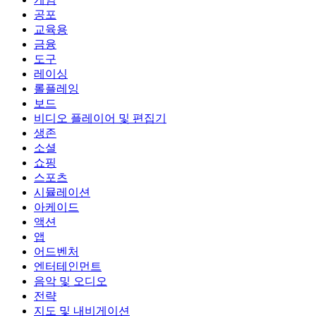
공포
교육용
금융
도구
레이싱
롤플레잉
보드
비디오 플레이어 및 편집기
생존
소셜
쇼핑
스포츠
시뮬레이션
아케이드
액션
앱
어드벤처
엔터테인먼트
음악 및 오디오
전략
지도 및 내비게이션